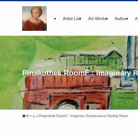
Artist List
Art Works
Author
A
Pinakothek RoomF : Imaginary 
ホーム
Pinakothek RoomF : Imaginary Renaissance Painting Room