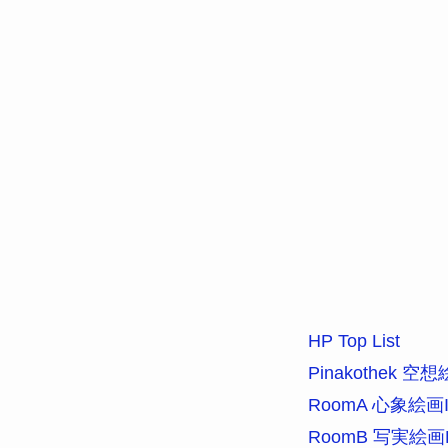
HP Top List
Pinakothek 
RoomA 心象絵画Imag
RoomB 写実絵画Real