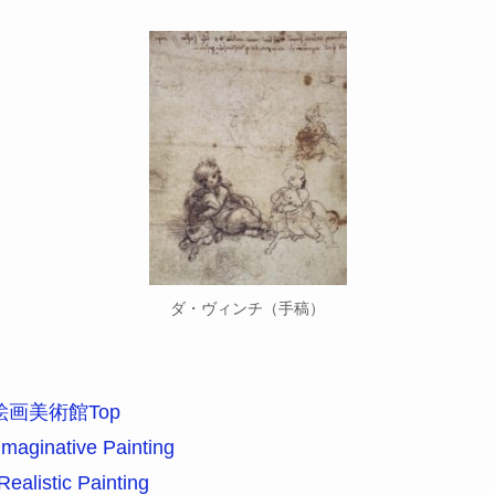
ダ・ヴィンチ（手稿）
空想絵画美術館Top
inative Painting
istic Painting