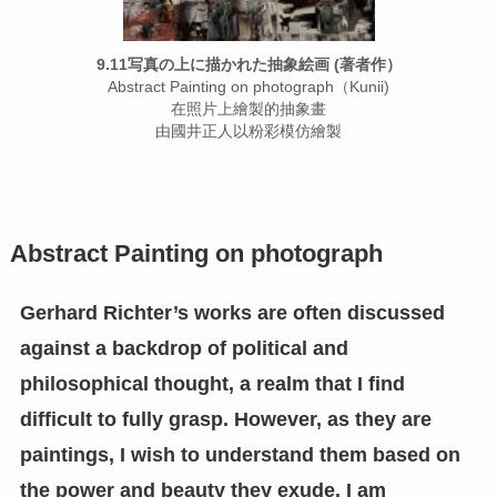
9.11写真の上に描かれた抽象絵画 (著者作）
Abstract Painting on photograph（Kunii)
在照片上繪製的抽象畫
由國井正人以粉彩模仿繪製
Abstract Painting on photograph
Gerhard Richter’s works are often discussed
against a backdrop of political and
philosophical thought, a realm that I find
difficult to fully grasp. However, as they are
paintings, I wish to understand them based on
the power and beauty they exude. I am