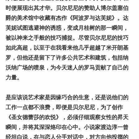
时便展现出其才华。贝尔尼尼的赞助人博尔盖塞伯
爵的美术馆中收藏有杰作《阿波罗与达芙妮》。达
芙妮试图逃避神的诱惑，变成月桂树的那一瞬间，
被以神来之手般的技巧捕捉。尽管贝尔尼尼的技巧
如此高超，以至于在我看来他几乎超越了米开朗基
罗，但他还是留下了许多公共艺术和建筑，包括纳
沃纳广场的喷泉，为今天迷人的罗马贡献了自己的
力量。
是应该说艺术家是因缘巧合的生意，还是说他们的
工作一点都不浪费
，
即便是贝尔尼尼，为了创作
《圣女德蕾莎的欢悦》，必须仔细观察女性的昇天
瞬间，并将其深深烙印在心中。小说家渡边淳一曾
经坦白说，在与恋人分手对话中，对方向他投掷的