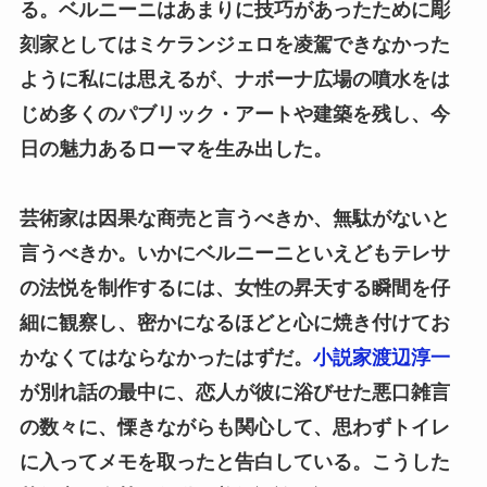
る。ベルニーニはあまりに技巧があったために彫
刻家としてはミケランジェロを凌駕できなかった
ように私には思えるが、ナボーナ広場の噴水をは
じめ多くのパブリック・アートや建築を残し、今
日の魅力あるローマを生み出した。
芸術家は因果な商売と言うべきか、無駄がないと
言うべきか。いかにベルニーニといえどもテレサ
の法悦を制作するには、女性の昇天する瞬間を仔
細に観察し、密かになるほどと心に焼き付けてお
かなくてはならなかったはずだ。
小説家渡辺淳一
が別れ話の最中に、恋人が彼に浴びせた悪口雑言
の数々に、慄きながらも関心して、思わずトイレ
に入ってメモを取ったと告白している。こうした