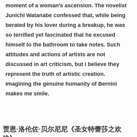
moment of a woman’s ascension. The novelist
Junichi Watanabe confessed that, while being
berated by his lover during a breakup, he was
so terrified yet fascinated that he excused
himself to the bathroom to take notes. Such
attitudes and actions of artists are not
discussed in art criticism, but I believe they
represent the truth of artistic creation.
Imagining the genuine humanity of Bernini
makes me smile.
贾恩·洛伦佐·贝尔尼尼《圣女特蕾莎之欢