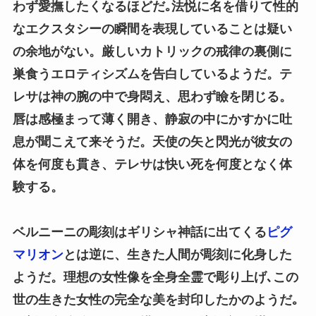
わず愛撫したくなるほどだ｡法悦に名を借りて性的
なエクスタシーの瞬間を表現していることは疑い
の余地がない。厳しいカトリックの戒律の裏側に
巣食うエロティシズムを告白しているようだ。テ
レサは神の腕の中で身悶え、思わず瞼を閉じる。
唇は感極まって薄く開き、静寂の中にかすかに吐
息が聞こえて来そうだ。天使の矢と閃光が彼女の
体を何度も貫き、テレサは快い死を何度となく体
験する。
ベルニーニの彫刻はギリシャ神話に出てくる
ピグ
マリオン
とは逆に、生きた人間が彫刻に化身した
ようだ。理想の女性像を全身全霊で彫り上げ､この
世の生きた女性の完全な美を封印したかのようだ｡