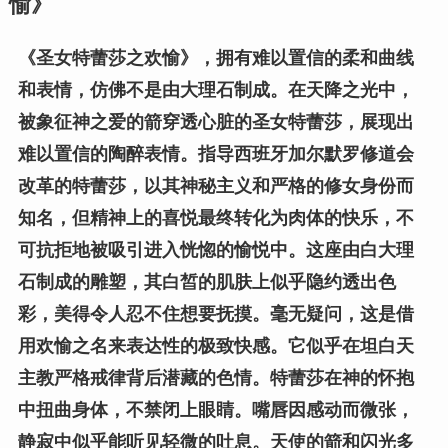
愉》
《圣女特蕾莎之欢愉》，拥有难以置信的柔和曲线
和表情，仿佛不是由大理石制成。在天降之光中，
被象征神之爱的箭穿透心脏的圣女特蕾莎，展现出
难以置信的陶醉表情。指导西班牙加尔默罗修道会
改革的特蕾莎，以其神秘主义和严格的修女身份而
知名，但精神上的喜悦最终转化为肉体的快乐，不
可抗拒地被吸引进入恍惚的愉悦中。这座由白大理
石制成的雕塑，其白皙的肌肤上似乎隐约透出色
彩，美得令人忍不住想要抚摸。毫无疑问，这是借
用欢愉之名来表达性的极致快感。它似乎在坦白天
主教严格戒律背后潜藏的色情。特蕾莎在神的怀抱
中扭曲身体，不禁闭上眼睛。嘴唇因感动而微张，
静寂中似乎能听见轻微的吐息。天使的箭和闪光多