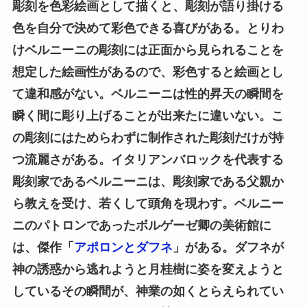
彫刻を色彩絵画として描くと、彫刻が語り掛ける
色を自分で決めて彩色できる喜びがある。とりわ
けベルニーニの彫刻には正面から見られることを
想定した絵画性があるので、彩色すると絵画とし
て違和感がない。ベルニーニは性的昇天の瞬間を
瞬く間に彫り上げることが出来たに違いない。こ
の彫刻にはためらわずに制作された彫刻だけが持
つ流麗さがある。イタリアンバロックを代表する
彫刻家であるベルニーニは、彫刻家である父親か
ら教えを受け、若くして頭角を現わす。ベルニー
ニのパトロンであったボルゲーゼ卿の美術館に
は、傑作「
アポロンとダフネ
」がある。ダフネが
神の誘惑から逃れようと月桂樹に姿を変えようと
しているその瞬間が、神業の如くとらえられてい