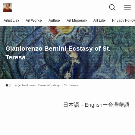
Artist List
Art Works
Author
Art Museum
Art Life
Privacy Policy
Gianlorenzo Bernini-Ecstasy of St.
Teresa
ホーム
Gianlorenzo Bernini-Ecstasy of St. Teresa
日本語－Englishー台灣華語